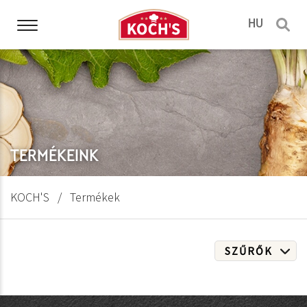
HU
TERMÉKEINK
KOCH'S
Termékek
SZŰRŐK