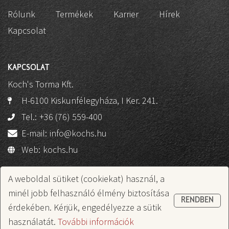
Rólunk
Termékek
Karrier
Hírek
Kapcsolat
KAPCSOLAT
Koch's Torma Kft.
H-6100 Kiskunfélegyháza, I Ker. 241.
Tel.:
+36 (76) 559-400
E-mail:
info@kochs.hu
Web:
kochs.hu
Fejleszti:
A weboldal sütiket (cookiekat) használ, a
minél jobb felhasználó élmény biztosítása
RENDBEN
© Copyright 2022 - Koch's Torma Kft.
érdekében. Kérjük, engedélyezze a sütik
használatát.
További információk