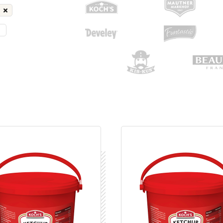
Ó
LAKTÓZMENTES
GLUTÉNMENTES
HOZ
VEGÁN
ÍZFOKOZÓT NEM TARTALMAZ