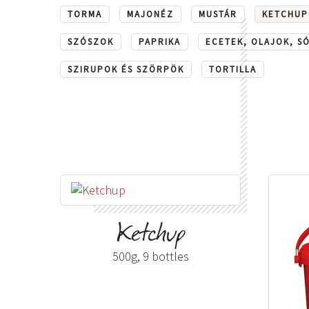
TORMA
MAJONÉZ
MUSTÁR
KETCHUP
SZÓSZOK
PAPRIKA
ECETEK, OLAJOK, S
SZIRUPOK ÉS SZÖRPÖK
TORTILLA
B2C TERMÉKEK
FOODSERVICE TERMÉKEK
B2B TERMÉKEK
KERESKEDELMI TEMRÉKEK
Ketchup
500g, 9 bottles