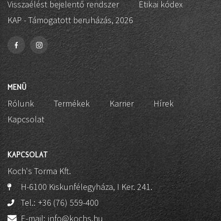
Visszaélést bejelentő rendszer
Etikai kódex
KAP - Támogatott beruházás, 2026
MENÜ
Rólunk
Termékek
Karrier
Hírek
Kapcsolat
KAPCSOLAT
Koch's Torma Kft.
H-6100 Kiskunfélegyháza, I Ker. 241.
Tel.:
+36 (76) 559-400
E-mail:
info@kochs.hu