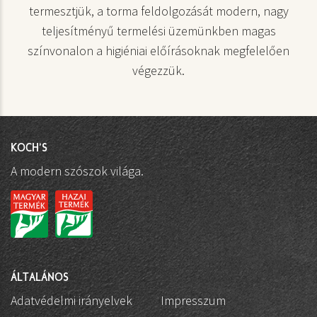
termesztjük, a torma feldolgozását modern, nagy
teljesítményű termelési üzemünkben magas
színvonalon a higiéniai előírásoknak megfelelően
végezzük.
KOCH'S
A modern szószok világa.
ÁLTALÁNOS
Adatvédelmi irányelvek
Impresszum