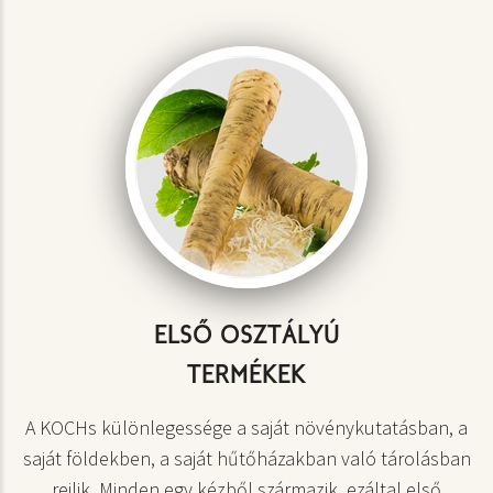
ELSŐ OSZTÁLYÚ
TERMÉKEK
A KOCHs különlegessége a saját növénykutatásban, a
saját földekben, a saját hűtőházakban való tárolásban
rejlik. Minden egy kézből származik, ezáltal első